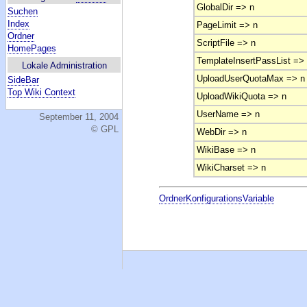
GlobalDir => n
Suchen
Index
PageLimit => n
Ordner
ScriptFile => n
HomePages
TemplateInsertPassList =>
Lokale Administration
UploadUserQuotaMax => n
SideBar
Top Wiki Context
UploadWikiQuota => n
UserName => n
September 11, 2004
© GPL
WebDir => n
WikiBase => n
WikiCharset => n
OrdnerKonfigurationsVariable