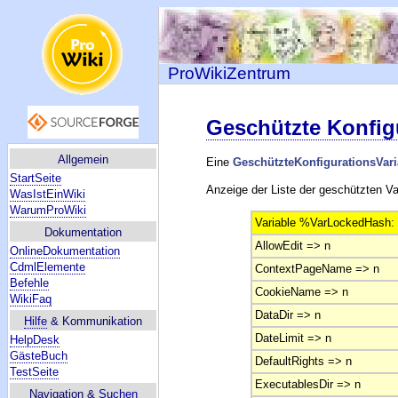
ProWikiZentrum
Geschützte Konfigu
Allgemein
Eine
GeschützteKonfigurationsVari
StartSeite
Anzeige der Liste der geschützten Va
WasIstEinWiki
WarumProWiki
Variable %VarLockedHash:
Dokumentation
AllowEdit => n
OnlineDokumentation
CdmlElemente
ContextPageName => n
Befehle
CookieName => n
WikiFaq
DataDir => n
Hilfe
& Kommunikation
DateLimit => n
HelpDesk
GästeBuch
DefaultRights => n
TestSeite
ExecutablesDir => n
Navigation &
Suchen