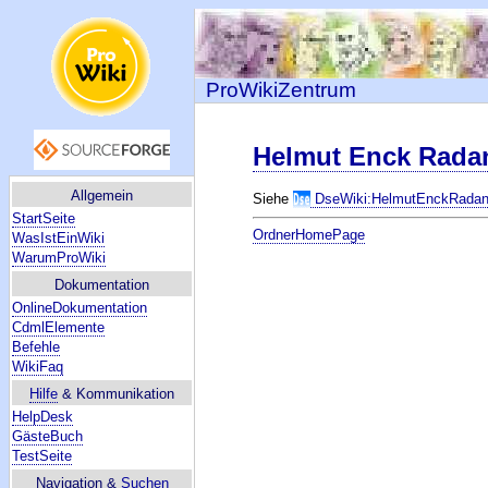
ProWikiZentrum
Helmut Enck Rada
Allgemein
Siehe
DseWiki:HelmutEnckRada
StartSeite
OrdnerHomePage
WasIstEinWiki
WarumProWiki
Dokumentation
OnlineDokumentation
CdmlElemente
Befehle
WikiFaq
Hilfe
& Kommunikation
HelpDesk
GästeBuch
TestSeite
Navigation &
Suchen