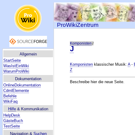
ProWikiZentrum
Komponisten
/
J
Allgemein
StartSeite
Komponisten
klassischer Musik:
A
-
WasIstEinWiki
Z
WarumProWiki
Dokumentation
Beschreibe hier die neue Seite.
OnlineDokumentation
CdmlElemente
Befehle
WikiFaq
Hilfe
& Kommunikation
HelpDesk
GästeBuch
TestSeite
Navigation &
Suchen