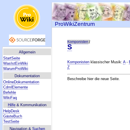
ProWikiZentrum
Komponisten
/
S
Allgemein
StartSeite
Komponisten
klassischer Musik:
A
-
WasIstEinWiki
Z
WarumProWiki
Dokumentation
Beschreibe hier die neue Seite.
OnlineDokumentation
CdmlElemente
Befehle
WikiFaq
Hilfe
& Kommunikation
HelpDesk
GästeBuch
TestSeite
Navigation &
Suchen