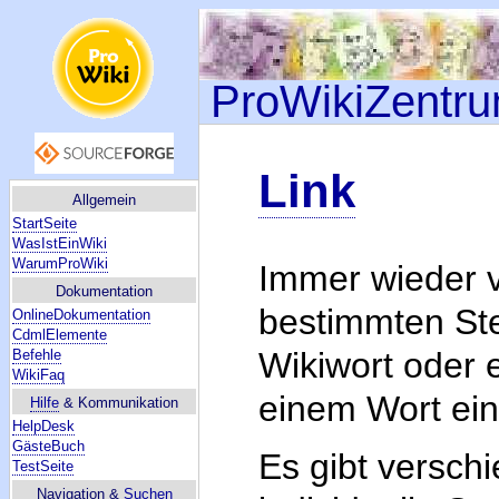
ProWikiZentr
Link
Allgemein
StartSeite
WasIstEinWiki
WarumProWiki
Immer wieder v
Dokumentation
bestimmten Ste
OnlineDokumentation
CdmlElemente
Wikiwort oder e
Befehle
WikiFaq
einem Wort ei
Hilfe
& Kommunikation
HelpDesk
GästeBuch
Es gibt versch
TestSeite
Navigation &
Suchen