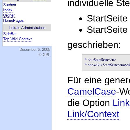
individuelle Ste
Suchen
Index
StartSeite
Ordner
HomePages
StartSeite
Lokale Administration
SideBar
Top Wiki Context
geschrieben:
December 6, 2005
© GPL
* <n>StartSeite</n>

* <nowiki>StartSeite</nowi
Für eine gener
CamelCase
-W
die Option
Lin
Link/Context