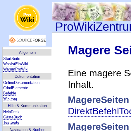
ProWikiZentr
Magere Se
Allgemein
StartSeite
WasIstEinWiki
WarumProWiki
Eine magere Sei
Dokumentation
Inhalt.
OnlineDokumentation
CdmlElemente
Befehle
MagereSeiten
WikiFaq
Hilfe
& Kommunikation
DirektBefehlTo
HelpDesk
GästeBuch
TestSeite
MagereSeiten
Navigation &
Suchen