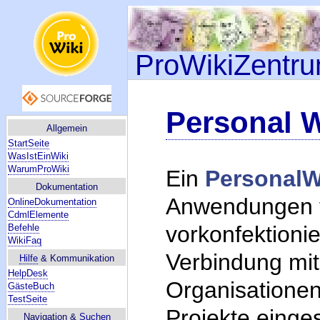
ProWikiZentr
Personal W
Allgemein
StartSeite
WasIstEinWiki
WarumProWiki
Ein
PersonalW
Dokumentation
Anwendungen 
OnlineDokumentation
CdmlElemente
vorkonfektionie
Befehle
WikiFaq
Verbindung mit 
Hilfe
& Kommunikation
HelpDesk
Organisationen
GästeBuch
TestSeite
Projekte einge
Navigation &
Suchen