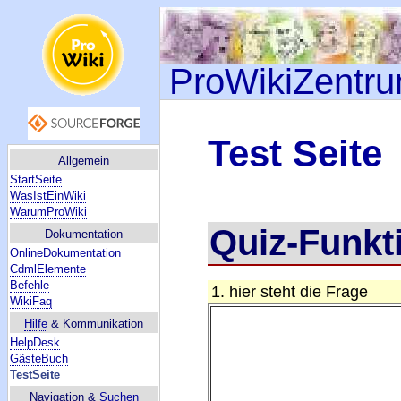
ProWikiZentr
Test Seite
Allgemein
StartSeite
WasIstEinWiki
WarumProWiki
Quiz-Funkt
Dokumentation
OnlineDokumentation
CdmlElemente
Befehle
1. hier steht die Frage
WikiFaq
Hilfe
& Kommunikation
HelpDesk
GästeBuch
TestSeite
Navigation &
Suchen