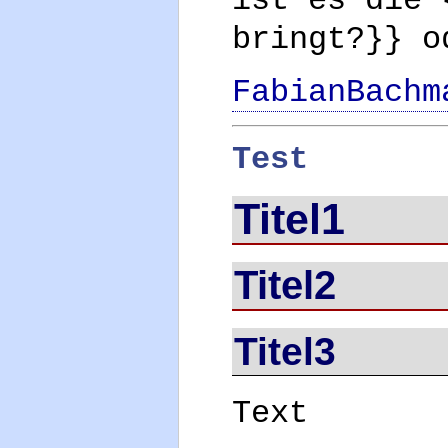
ist es die 
bringt?}} o
FabianBachm
Test
Titel1
Titel2
Titel3
Text