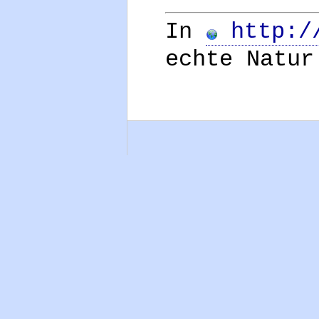
In
http://
echte Natur