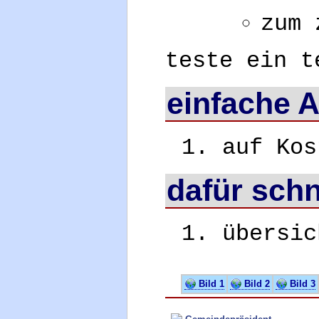
zum 
teste ein t
einfache 
auf Kos
dafür schn
übersic
Bild 1
Bild 2
Bild 3