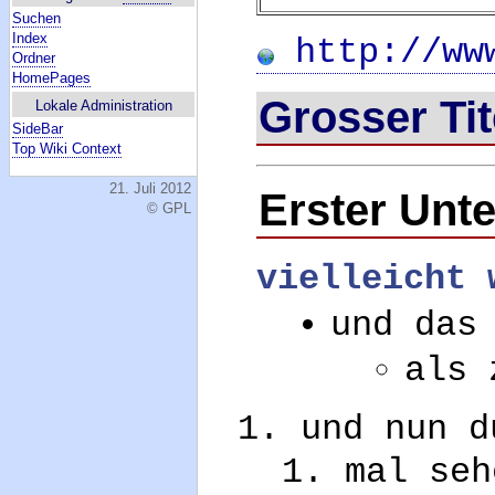
Suchen
Index
http://www
Ordner
HomePages
Grosser Tit
Lokale Administration
SideBar
Top Wiki Context
21. Juli 2012
Erster Unte
© GPL
vielleicht 
und das
als 
und nun d
mal seh