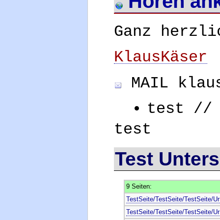
Hören ank
Ganz herzli
KlausKäser
MAIL klaus
test //
test
Test Unter
9 Seiten:
TestSeite/TestSeite/TestSeite/U
TestSeite/TestSeite/TestSeite/U