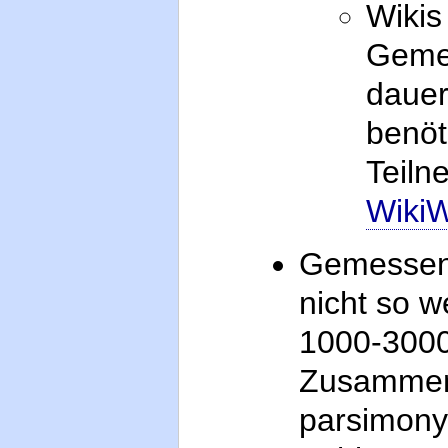
Wikis
Gemei
dauer
benöt
Teiln
Wiki
Gemessen 
nicht so 
1000-3000
Zusammenh
parsimony.