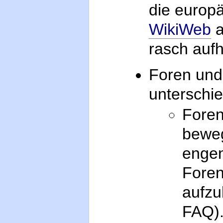
die europ
WikiWeb
a
rasch aufh
Foren un
unterschie
Foren
beweg
engen
Foren
aufzu
FAQ)