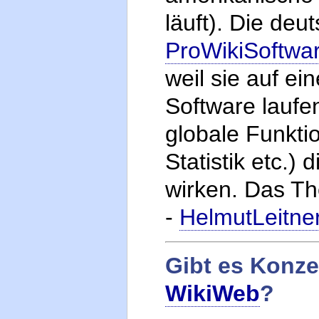
läuft). Die deu
ProWikiSoftwa
weil sie auf e
Software laufe
globale Funkti
Statistik etc.)
wirken. Das Th
-
HelmutLeitne
Gibt es Konzep
WikiWeb
?