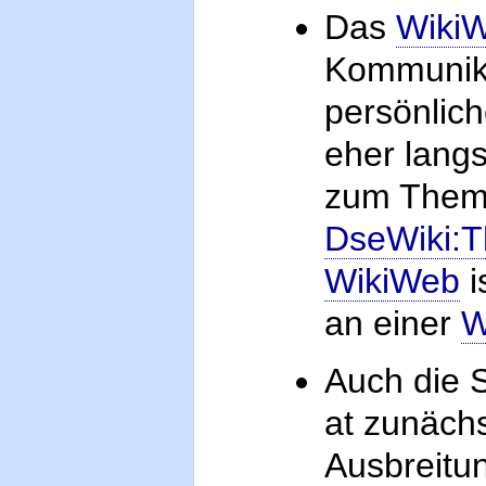
Das
Wiki
Kommunikat
persönlich
eher langs
zum Thema
DseWiki:
WikiWeb
i
an einer
W
Auch die S
at zunächs
Ausbreitu