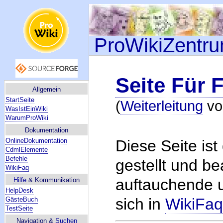
ProWikiZentr
Seite Für 
Allgemein
StartSeite
(
Weiterleitung
v
WasIstEinWiki
WarumProWiki
Dokumentation
OnlineDokumentation
Diese Seite is
CdmlElemente
Befehle
gestellt und b
WikiFaq
auftauchende 
Hilfe
& Kommunikation
HelpDesk
sich in
WikiFa
GästeBuch
TestSeite
Navigation &
Suchen