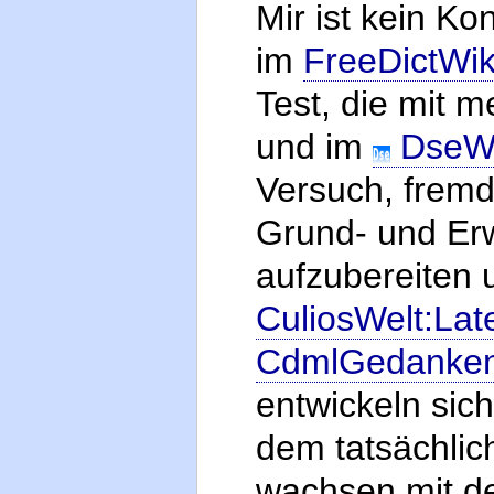
Mir ist kein Ko
im
FreeDictWik
Test, die mit 
und im
DseWi
Versuch, fremd
Grund- und Er
aufzubereiten 
CuliosWelt:Lat
CdmlGedanken
entwickeln sic
dem tatsächlic
wachsen mit d