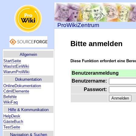
ProWikiZentrum
Bitte anmelden
Allgemein
StartSeite
Diese Funktion erfordert eine Bere
WasIstEinWiki
WarumProWiki
Benutzeranmeldung
Dokumentation
Benutzername:
OnlineDokumentation
Passwort:
CdmlElemente
Befehle
WikiFaq
Hilfe
& Kommunikation
HelpDesk
GästeBuch
TestSeite
Navigation &
Suchen