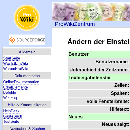
ProWikiZentrum
Ändern der Einste
Allgemein
Benutzer
StartSeite
Benutzername:
WasIstEinWiki
WarumProWiki
Unterschied der Zeitzonen:
Dokumentation
Texteingabefenster
OnlineDokumentation
Zeilen:
CdmlElemente
Befehle
Spalten:
WikiFaq
volle Fensterbreite:
Hilfe
& Kommunikation
Hilfetext:
HelpDesk
GästeBuch
Neues
TestSeite
Neues zeigt:
Navigation &
Suchen