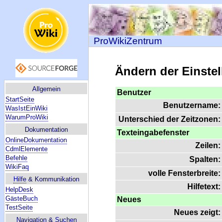
ProWikiZentrum
Ändern der Einste
Allgemein
Benutzer
StartSeite
Benutzername:
WasIstEinWiki
WarumProWiki
Unterschied der Zeitzonen:
Dokumentation
Texteingabefenster
OnlineDokumentation
Zeilen:
CdmlElemente
Befehle
Spalten:
WikiFaq
volle Fensterbreite:
Hilfe
& Kommunikation
Hilfetext:
HelpDesk
GästeBuch
Neues
TestSeite
Neues zeigt:
Navigation &
Suchen