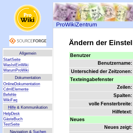
ProWikiZentrum
Ändern der Einste
Allgemein
Benutzer
StartSeite
Benutzername:
WasIstEinWiki
WarumProWiki
Unterschied der Zeitzonen:
Dokumentation
Texteingabefenster
OnlineDokumentation
Zeilen:
CdmlElemente
Befehle
Spalten:
WikiFaq
volle Fensterbreite:
Hilfe
& Kommunikation
Hilfetext:
HelpDesk
GästeBuch
Neues
TestSeite
Neues zeigt:
Navigation &
Suchen