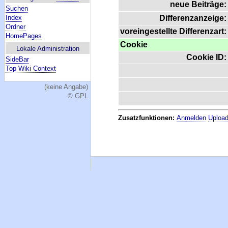
neue Beiträge:
Suchen
Index
Differenzanzeige:
Ordner
voreingestellte Differenzart:
HomePages
Cookie
Lokale Administration
Cookie ID:
SideBar
Top Wiki Context
(keine Angabe)
© GPL
Zusatzfunktionen:
Anmelden
Upload