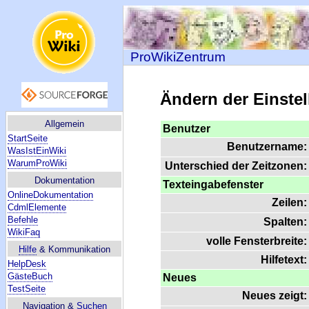
ProWikiZentrum
Ändern der Einste
Allgemein
Benutzer
StartSeite
Benutzername:
WasIstEinWiki
WarumProWiki
Unterschied der Zeitzonen:
Dokumentation
Texteingabefenster
OnlineDokumentation
Zeilen:
CdmlElemente
Befehle
Spalten:
WikiFaq
volle Fensterbreite:
Hilfe
& Kommunikation
Hilfetext:
HelpDesk
GästeBuch
Neues
TestSeite
Neues zeigt:
Navigation &
Suchen