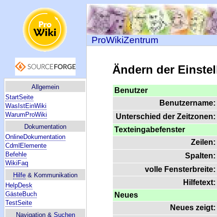
ProWikiZentrum
Ändern der Einste
Allgemein
Benutzer
StartSeite
Benutzername:
WasIstEinWiki
WarumProWiki
Unterschied der Zeitzonen:
Dokumentation
Texteingabefenster
OnlineDokumentation
Zeilen:
CdmlElemente
Befehle
Spalten:
WikiFaq
volle Fensterbreite:
Hilfe
& Kommunikation
Hilfetext:
HelpDesk
GästeBuch
Neues
TestSeite
Neues zeigt:
Navigation &
Suchen