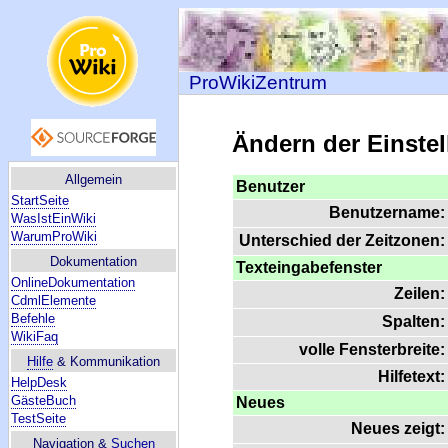
ProWikiZentrum
Ändern der Einste
Allgemein
Benutzer
StartSeite
Benutzername:
WasIstEinWiki
WarumProWiki
Unterschied der Zeitzonen:
Dokumentation
Texteingabefenster
OnlineDokumentation
Zeilen:
CdmlElemente
Befehle
Spalten:
WikiFaq
volle Fensterbreite:
Hilfe
& Kommunikation
Hilfetext:
HelpDesk
GästeBuch
Neues
TestSeite
Neues zeigt:
Navigation &
Suchen