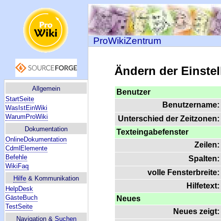
ProWikiZentrum
Ändern der Einste
Allgemein
Benutzer
StartSeite
Benutzername:
WasIstEinWiki
WarumProWiki
Unterschied der Zeitzonen:
Dokumentation
Texteingabefenster
OnlineDokumentation
Zeilen:
CdmlElemente
Befehle
Spalten:
WikiFaq
volle Fensterbreite:
Hilfe
& Kommunikation
Hilfetext:
HelpDesk
GästeBuch
Neues
TestSeite
Neues zeigt:
Navigation &
Suchen