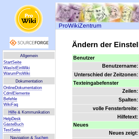
ProWikiZentrum
Ändern der Einste
Allgemein
Benutzer
StartSeite
Benutzername:
WasIstEinWiki
WarumProWiki
Unterschied der Zeitzonen:
Dokumentation
Texteingabefenster
OnlineDokumentation
Zeilen:
CdmlElemente
Befehle
Spalten:
WikiFaq
volle Fensterbreite:
Hilfe
& Kommunikation
Hilfetext:
HelpDesk
GästeBuch
Neues
TestSeite
Neues zeigt:
Navigation &
Suchen