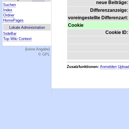
neue Beiträge:
Suchen
Index
Differenzanzeige:
Ordner
voreingestellte Differenzart:
HomePages
Cookie
Lokale Administration
Cookie ID:
SideBar
Top Wiki Context
(keine Angabe)
© GPL
Zusatzfunktionen:
Anmelden
Upload