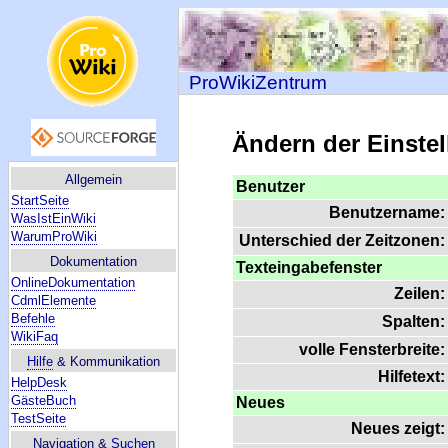
ProWikiZentrum
Ändern der Einste
Allgemein
Benutzer
StartSeite
Benutzername:
WasIstEinWiki
WarumProWiki
Unterschied der Zeitzonen:
Dokumentation
Texteingabefenster
OnlineDokumentation
Zeilen:
CdmlElemente
Befehle
Spalten:
WikiFaq
volle Fensterbreite:
Hilfe
& Kommunikation
Hilfetext:
HelpDesk
GästeBuch
Neues
TestSeite
Neues zeigt:
Navigation &
Suchen