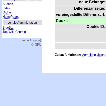
neue Beiträge:
Suchen
Index
Differenzanzeige:
Ordner
voreingestellte Differenzart:
HomePages
Cookie
Lokale Administration
Cookie ID:
SideBar
Top Wiki Context
(keine Angabe)
© GPL
Zusatzfunktionen:
Anmelden
Upload