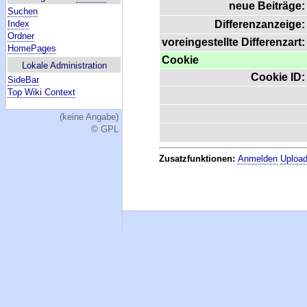
neue Beiträge:
Suchen
Index
Differenzanzeige:
Ordner
voreingestellte Differenzart:
HomePages
Cookie
Lokale Administration
Cookie ID:
SideBar
Top Wiki Context
(keine Angabe)
© GPL
Zusatzfunktionen:
Anmelden
Upload