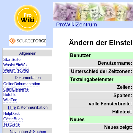
ProWikiZentrum
Ändern der Einste
Allgemein
Benutzer
StartSeite
Benutzername:
WasIstEinWiki
WarumProWiki
Unterschied der Zeitzonen:
Dokumentation
Texteingabefenster
OnlineDokumentation
Zeilen:
CdmlElemente
Befehle
Spalten:
WikiFaq
volle Fensterbreite:
Hilfe
& Kommunikation
Hilfetext:
HelpDesk
GästeBuch
Neues
TestSeite
Neues zeigt:
Navigation &
Suchen