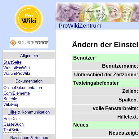
ProWikiZentrum
Ändern der Einste
Allgemein
Benutzer
StartSeite
Benutzername:
WasIstEinWiki
WarumProWiki
Unterschied der Zeitzonen:
Dokumentation
Texteingabefenster
OnlineDokumentation
Zeilen:
CdmlElemente
Befehle
Spalten:
WikiFaq
volle Fensterbreite:
Hilfe
& Kommunikation
Hilfetext:
HelpDesk
GästeBuch
Neues
TestSeite
Neues zeigt:
Navigation &
Suchen