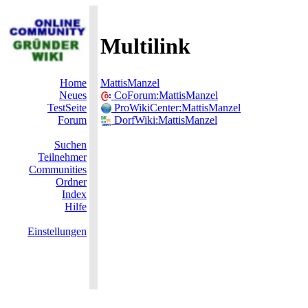
Multilink
Home
MattisManzel
Neues
CoForum:MattisManzel
TestSeite
ProWikiCenter:MattisManzel
Forum
DorfWiki:MattisManzel
Suchen
Teilnehmer
Communities
Ordner
Index
Hilfe
Einstellungen